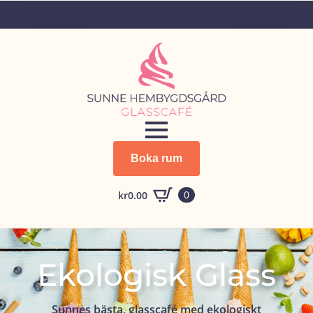
Boka rum
0
kr
0.00
Ekologisk Glass
Sunnes bästa, glasscafé med ekologiskt