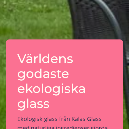
Världens
godaste
ekologiska
glass
Ekologisk glass från Kalas Glass
med naturliga ingredienser gjorda