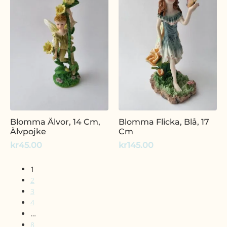
Blomma Älvor, 14 Cm,
Blomma Flicka, Blå, 17
Älvpojke
Cm
kr
45.00
kr
145.00
1
2
3
4
…
8