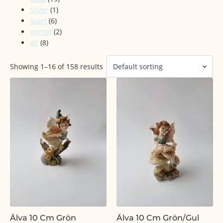
Silver
(1)
Svart
(6)
Vinröd
(2)
Vit
(8)
Showing 1–16 of 158 results
Älva 10 Cm Grön
Älva 10 Cm Grön/gul