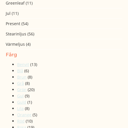
Greenleaf
(11)
Jul
(11)
Present
(54)
Stearinljus
(56)
Värmeljus
(4)
Fårg
Benvit
(13)
Blå
(6)
Brun
(8)
Grå
(8)
Grön
(20)
Gul
(9)
Guld
(1)
Lila
(8)
Orange
(5)
Röd
(10)
Rosa
(19)