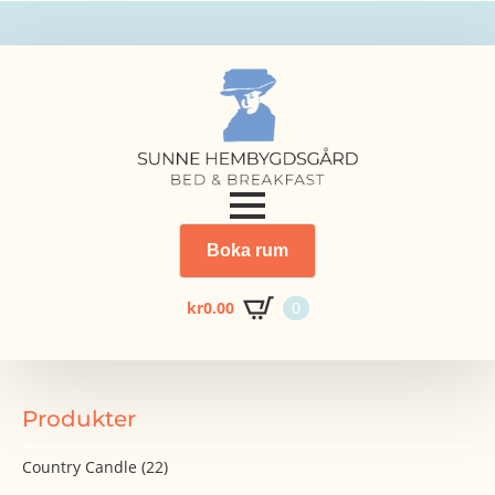
Boka rum
kr
0.00
0
Produkter
Country Candle
(22)